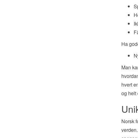
S
H
I
F
Ha gode
N
Man kan 
hvordan
hvert en
og helt
Uni
Norsk f
verden.