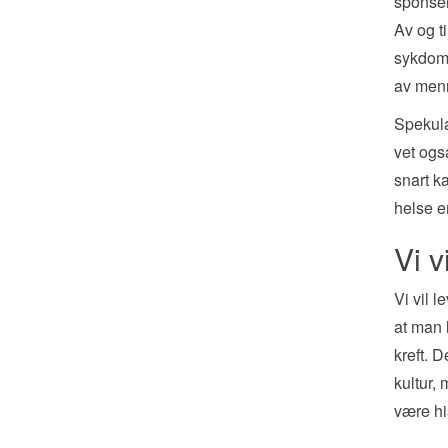
sponser
Av og ti
sykdomm
av menn
Spekula
vet også
snart ka
helse er
Vi v
Vi vil 
at man l
kreft. 
kultur,
være hi