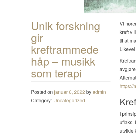
Unik forskning
Vi høre
kreft v
gir
til at 
kreftrammede
Likevel
håp – musikk
Kreftra
som terapi
avgjørel
Alternat
https://
Posted on
januar 6, 2022
by
admin
Kref
Category:
Uncategorized
I prinsi
uflaks.
utvikle 