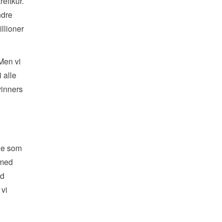
eftkur.
ndre
illioner
 Men vi
i alle
vinners
ige som
 med
ed
 vi