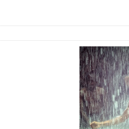
Thecrossroadclub.no