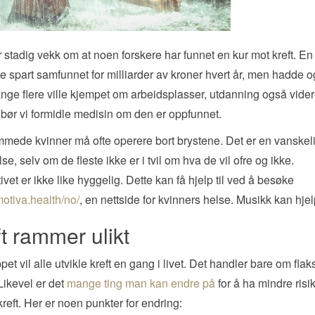
r stadig vekk om at noen forskere har funnet en kur mot kreft. En
ille spart samfunnet for milliarder av kroner hvert år, men hadde o
mange flere ville kjempet om arbeidsplasser, utdanning også vider
 bør vi formidle medisin om den er oppfunnet.
mmede kvinner må ofte operere bort brystene. Det er en vanskel
se, selv om de fleste ikke er i tvil om hva de vil ofre og ikke.
ivet er ikke like hyggelig. Dette kan få hjelp til ved å besøke
motiva.health/no/
, en nettside for kvinners helse. Musikk kan hje
t rammer ulikt
ppet vil alle utvikle kreft en gang i livet. Det handler bare om flak
 Likevel er det
mange ting man kan endre på
for å ha mindre risik
kreft. Her er noen punkter for endring: