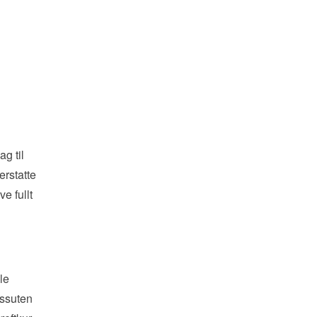
ag til
erstatte
ve fullt
le
essuten