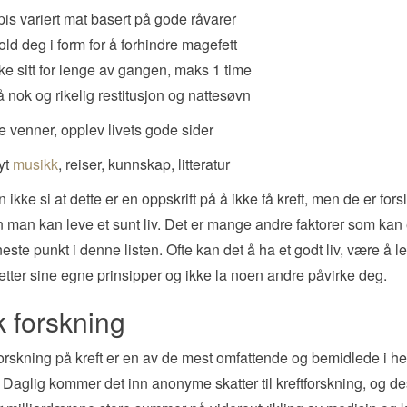
pis variert mat basert på gode råvarer
old deg i form for å forhindre magefett
kke sitt for lenge av gangen, maks 1 time
å nok og rikelig restitusjon og nattesøvn
 venner, opplev livets gode sider
yt
musikk
, reiser, kunnskap, litteratur
ikke si at dette er en oppskrift på å ikke få kreft, men de er forsl
 man kan leve et sunt liv. Det er mange andre faktorer som kan 
este punkt i denne listen. Ofte kan det å ha et godt liv, være å le
 etter sine egne prinsipper og ikke la noen andre påvirke deg.
k forskning
orskning på kreft er en av de mest omfattende og bemidlede i he
 Daglig kommer det inn anonyme skatter til kreftforskning, og d